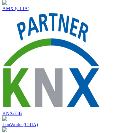
AMX (США)
KNX/EIB
LonWorks (США)